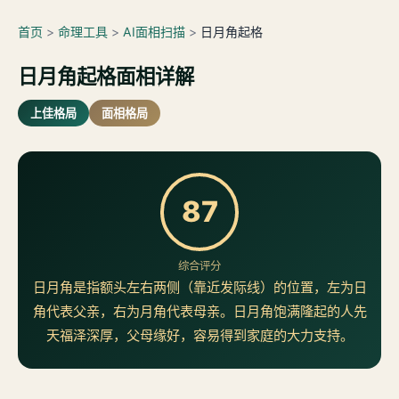
首页
>
命理工具
>
AI面相扫描
>
日月角起格
日月角起格面相详解
上佳格局
面相格局
87
综合评分
日月角是指额头左右两侧（靠近发际线）的位置，左为日
角代表父亲，右为月角代表母亲。日月角饱满隆起的人先
天福泽深厚，父母缘好，容易得到家庭的大力支持。