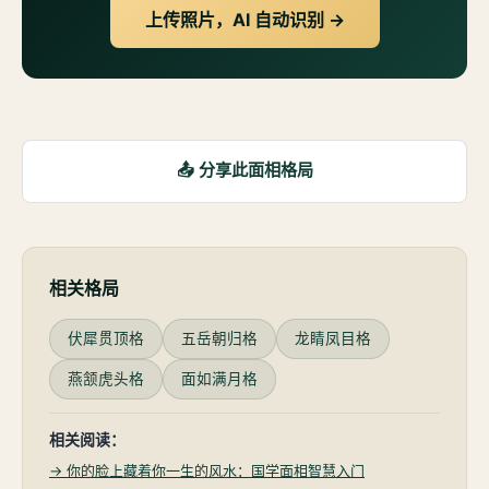
上传照片，AI 自动识别 →
📤 分享此面相格局
相关格局
伏犀贯顶格
五岳朝归格
龙睛凤目格
燕颔虎头格
面如满月格
相关阅读：
→ 你的脸上藏着你一生的风水：国学面相智慧入门