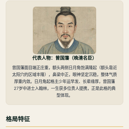
代表人物：曾国藩（晚清名臣）
曾国藩面目端正庄重，额头两侧日月角饱满隆起（额头靠近
太阳穴的区域丰隆），鼻梁中正，眼神坚定沉稳，整体气质
厚重内敛。日月角起格主少年运早发、长辈缘厚，曾国藩
27岁中进士入翰林，一生获多位贵人提携，正是此格的典
型体现。
格局特征