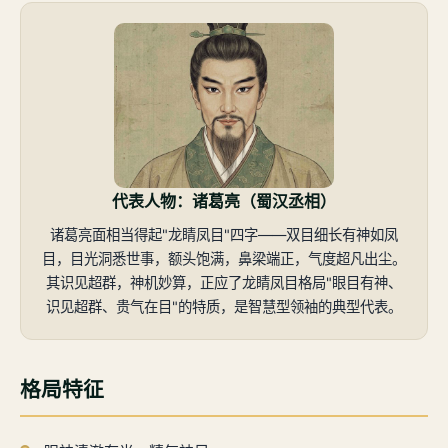
代表人物：诸葛亮（蜀汉丞相）
诸葛亮面相当得起"龙睛凤目"四字——双目细长有神如凤
目，目光洞悉世事，额头饱满，鼻梁端正，气度超凡出尘。
其识见超群，神机妙算，正应了龙睛凤目格局"眼目有神、
识见超群、贵气在目"的特质，是智慧型领袖的典型代表。
格局特征