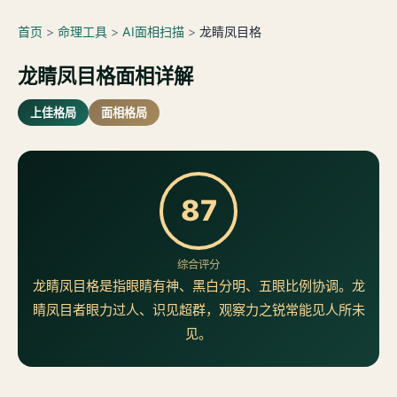
首页
>
命理工具
>
AI面相扫描
>
龙睛凤目格
龙睛凤目格面相详解
上佳格局
面相格局
87
综合评分
龙睛凤目格是指眼睛有神、黑白分明、五眼比例协调。龙
睛凤目者眼力过人、识见超群，观察力之锐常能见人所未
见。