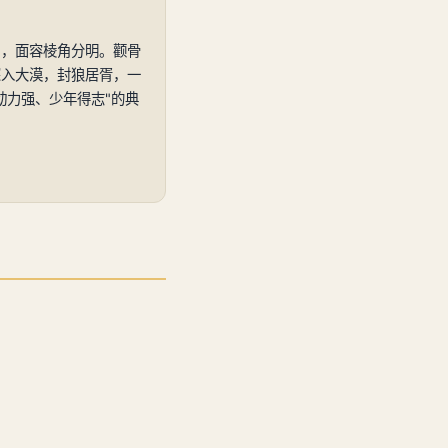
目，面容棱角分明。颧骨
深入大漠，封狼居胥，一
动力强、少年得志"的典