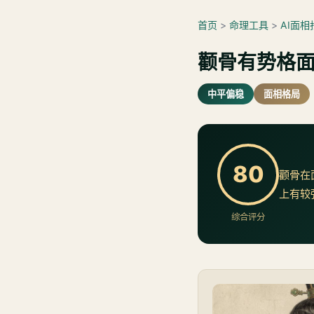
首页
>
命理工具
>
AI面相
颧骨有势格
中平偏稳
面相格局
80
颧骨在
上有较
综合评分