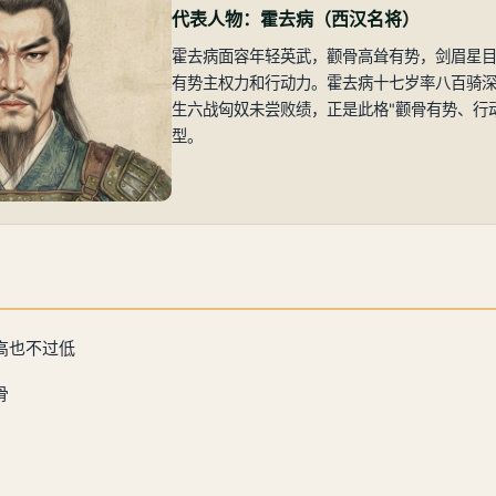
代表人物：霍去病（西汉名将）
霍去病面容年轻英武，颧骨高耸有势，剑眉星
有势主权力和行动力。霍去病十七岁率八百骑
生六战匈奴未尝败绩，正是此格"颧骨有势、行
型。
高也不过低
骨