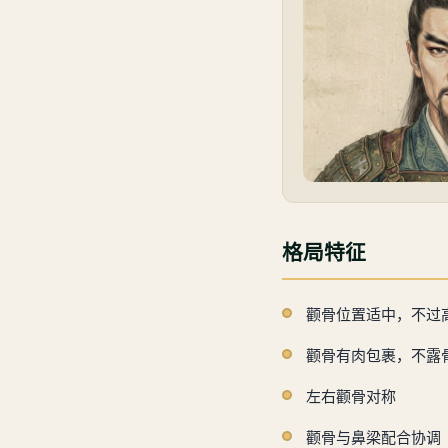
格局特征
颧骨位置适中，不过
颧骨有肉包裹，不露
左右颧骨对称
颧骨与鼻梁配合协调