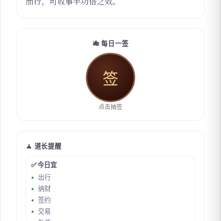
而行，可收事半功倍之效。
🎋 每日一签
签
点击抽签
🧘 道长提醒
✅ 今日宜
出行
纳财
签约
交易