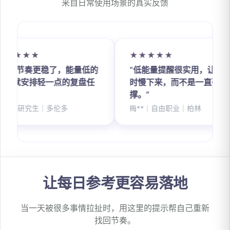
来自日常使用场景的真实反馈
★★★
★★★★★
习节奏更稳了，能量低的
“低能量提醒很实用，让我及
就安排轻一点的复盘任
时慢下来，而不是一直硬
撑。”
｜研究生｜多伦多
梅**｜自由职业｜柏林
让每日参考更容易落地
当一天被很多事情拉扯时，用这里的提示帮自己重新
找回节奏。