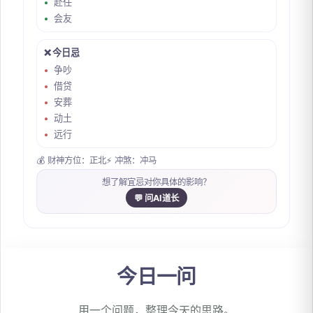
赴任
会友
❌ 今日忌
争吵
借贷
安葬
动土
远行
💰 财神方位：正北
⚡ 冲煞：冲马
想了解宜忌对你具体的影响？
💬 问AI道长
今日一问
用一个问题，整理今天的思路。